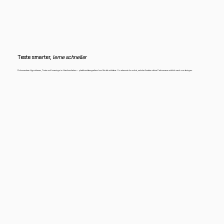
Teste smarter,
lerne schneller
Dokumentiere Hypothesen, Tests und Learnings im Handumdrehen – plattformübergreifend und für alle sichtbar. So erkennst du sofort, welche Ansätze deine Performance wirklich nach vorn bringen.