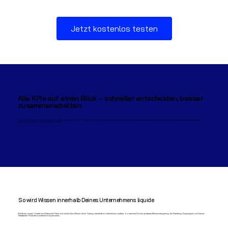
Jetzt kostenlos testen
Alle KPIs auf einen Blick – schneller entscheiden, besser
zusammenarbeiten
Dank Knowledgelab hat man alle Infos zum Experiment sofort im Blick – Ergebnisse, KPIs und Analysen sind übersichtlich dokumentiert. So können Enscheidungen schneller getroffen werden und es kann
effizienter mit dem Team weitergearbeitet werden..
So wird Wissen innerhalb Deines Unternehmens liquide
Entdecke unseren Starter und Enterprise Pläne und mache Dein Wissen durch Testing dauerhaft im Unternehmen nutzbar. So erreichst Du eine spürbare Effizienzsteigerung der Marketing-Kampagnen und kannst
Mitarbeiter-Fluktuation einfacher kompensieren.