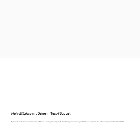
Mehr Effizienz
mit Deinem (Test-) Budget
Spare dir doppelte Tests und verschwendetes AdSpend. KnowledgeLab zeigt dir, ob du ähnliche Hypothesen schon geprüft hast – und sorgt dafür, dass jedes neue Experiment echten Mehrwert liefert.