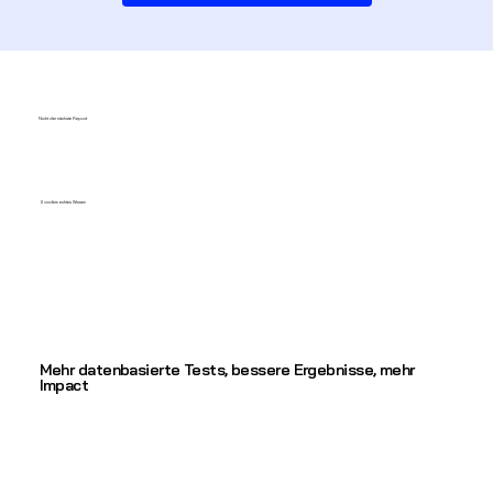
Nicht der nächste Report
Sondern echtes Wissen
Mehr datenbasierte Tests, bessere Ergebnisse, mehr
Impact