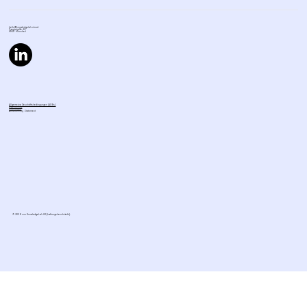
hello@knowledgelab.cloud
Fauststraße 48,
81827 München
Allgemeine Geschäftsbedingungen (AGBs)
Datenschutz
Impressum
Accessibility Statement
© 2026 von KnowledgeLab UG (haftungsbeschränkt).