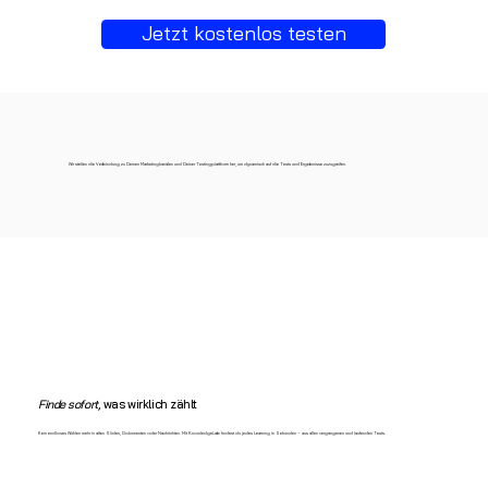
Jetzt kostenlos testen
Wir stellen die Verbindung zu Deinen Marketingkanälen und Deiner Testingplattform her, um dynamisch auf die Tests und Ergebnisse zuzugreifen.
Finde sofort
, was wirklich zählt
Kein endloses Wühlen mehr in alten Slides, Dokumenten oder Nachrichten. Mit KnowledgeLab findest du jedes Learning in Sekunden – aus allen vergangenen und laufenden Tests.