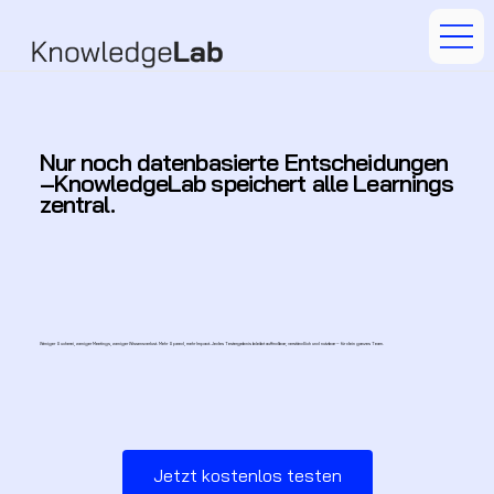
Nur noch datenbasierte Entscheidungen
–
Knowledge
Lab speichert alle Learnings
zentral.
Weniger Sucherei, weniger Meetings, weniger Wissensverlust. Mehr Speed, mehr Impact. Jedes Testergebnis bleibt auffindbar, verständlich und nutzbar – für dein ganzes Team.
Jetzt kostenlos testen