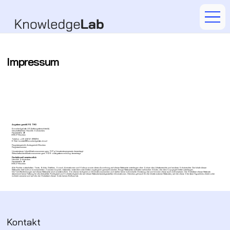
Impressum
Angaben gemäß §5 TMG
KnowledgeLab UG (haftungsbeschränkt)
Geschäftsführer: Hendrik Schnieders
Fauststraße 48
81827 München
Telefon: +49 (0)151-21131216
E-Mail: kontakt@knowledgelab.cloud
Registergericht: Amtsgericht München
Registernummer:
Umsatzsteuer-Identifikationsnummer gem. § 27 a Umsatzsteuergesetz: beantragt
Wirtschaftsidentifikationsnummer gem. § 139 c Abgabenordnung: beantragt
Redaktionell verantwortlich
Hendrik Schnieders
Fauststraße 48
81827 München
Alle Rechte vorbehalten. Texte, Bilder, Grafiken, Sound, Animationen und Videos sowie deren Anordnung auf dieser Webseite unterliegen dem Schutz des Urheberrechts und anderer Schutzrechte. Der Inhalt dieser
Webseite darf nicht zu kommerziellen Zwecken kopiert, verbreitet, verändert oder Dritten zugänglich gemacht werden. Einige Webseiten enthalten außerdem Bilder, die dem Copyright Dritter unterliegen.
​Die Veröffentlichungen auf dieser Webseite sind unverbindlich. Sie dienen lediglich zu Informationszwecken und stellen keine individuelle Beratung dar und können diese auch nicht ersetzen. Der Betreiber dieser Website
übernimmt keine Haftung für die Aktualität, Richtigkeit und Vollständigkeit der auf dieser Website bereitgestellten Informationen. Gleiches gilt auch für die Inhalte externer Websites, auf die diese Site über Hyperlinks direkt oder
indirekt verweist und auf die der Betreiber dieser Seite keinen Einfluss hat.
Kontakt