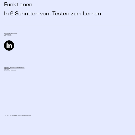
Funktionen
In 6 Schritten vom Testen zum Lernen
hello@knowledgelab.cloud
Fauststraße 48,
81827 München
Allgemeine Geschäftsbedingungen (AGBs)
Datenschutz
Impressum
Accessibility Statement
© 2026 von KnowledgeLab UG (haftungsbeschränkt).