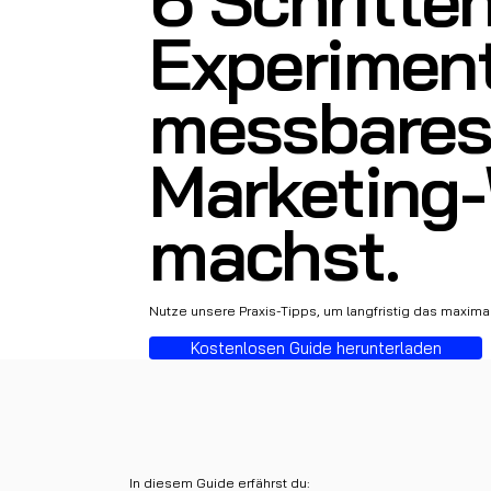
Experimen
messbare
Marketing
machst.
Nutze unsere Praxis-Tipps, um langfristig das maxim
Kostenlosen Guide herunterladen
In diesem Guide erfährst du: