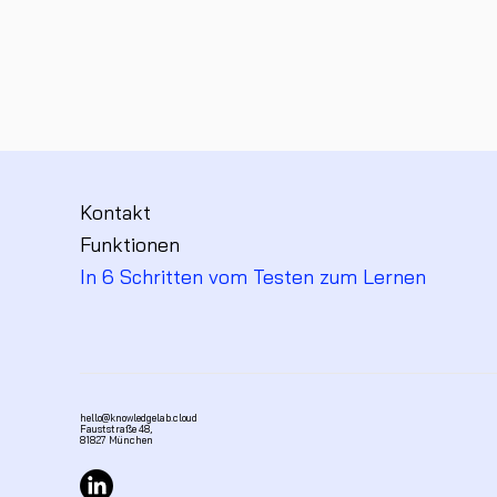
Kontakt
Funktionen
In 6 Schritten vom Testen zum Lernen
hello@knowledgelab.cloud
Fauststraße 48,
81827 München