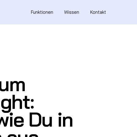
Funktionen
Wissen
Kontakt
zum
ght:
wie Du in
n aus