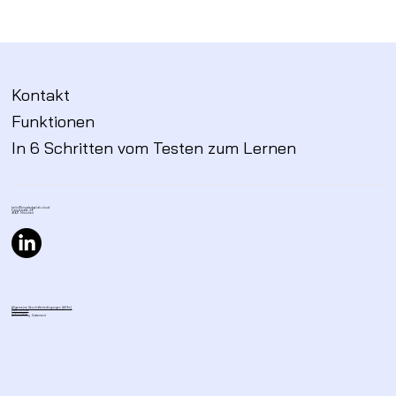
Kontakt
Funktionen
In 6 Schritten vom Testen zum Lernen
hello@knowledgelab.cloud
Fauststraße 48,
81827 München
Allgemeine Geschäftsbedingungen (AGBs)
Datenschutz
Impressum
Accessibility Statement