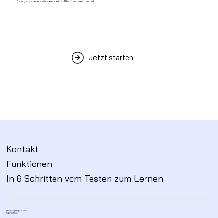
Dein getestetes Wissen in einer Plattform dokumentiert.
Jetzt starten
Die 5 größten Fehler beim A/B-Testing
Kontakt
Funktionen
In 6 Schritten vom Testen zum Lernen
hello@knowledgelab.cloud
Fauststraße 48,
81827 München